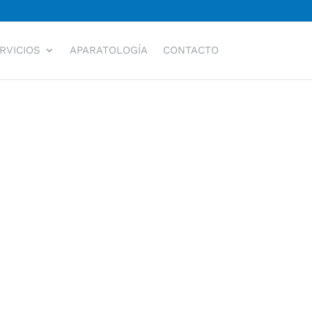
RVICIOS
APARATOLOGÍA
CONTACTO